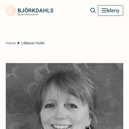
Björkdahls Begravningsbyrå
Meny
Home
Lillemor Holm