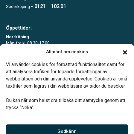
0121 – 102 01
Söderköping –
Öppettider:
Norrköping
Mån-fre kl. 08.30-17.00
Allmänt om cookies
Söderköping
Tisdagar 10-15 eller enligt överenskommelse
Vi använder cookies för förbättrad funktionalitet samt för
att analysera trafiken för löpande förbättringar av
webbplatsen och din användarupplevelse. Cookies är små
textfiler som lagras i din webbläsare av sidor du besöker.
Du kan när som helst dra tillbaka ditt samtycke genom att
Vårt systerbolag Verahill hjälper dig med familjejuridiken –
trycka “Neka”.
genom hela livet.
Varmt välkommen.
Godkänn