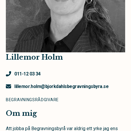
Lillemor Holm
011-12 03 34
lillemor.holm@bjorkdahlsbegravningsbyra.se
BEGRAVNINGSRÅDGIVARE
Om mig
Att jobba på Begravningsbyrå var aldrig ett yrke jag ens