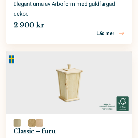
Elegant urna av Arboform med guldfärgad
dekor.
2 900 kr
Läs mer
om Xenon –
Classic – furu