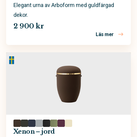
Elegant urna av Arboform med guldfärgad
dekor.
2 900 kr
Läs mer
om Xenon –
Xenon – jord