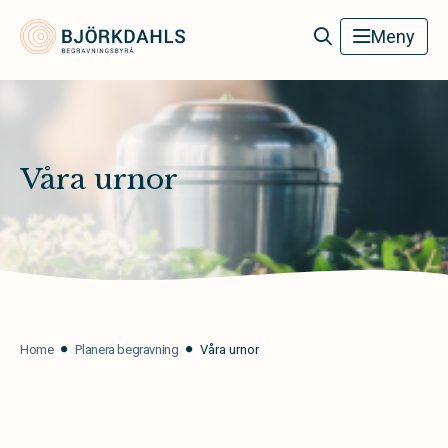
Björkdahls Begravningsbyrå
Meny
Våra urnor
Home
Planera begravning
Våra urnor