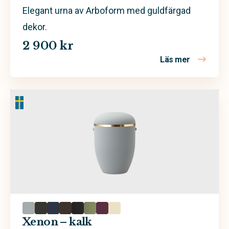
Elegant urna av Arboform med guldfärgad
dekor.
2 900 kr
Läs mer
om Xenon –
Xenon – kalk