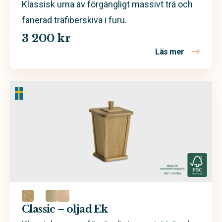
Klassisk urna av förgängligt massivt trä och
fanerad träfiberskiva i furu.
3 200 kr
Läs mer
om Classic
Classic – oljad Ek