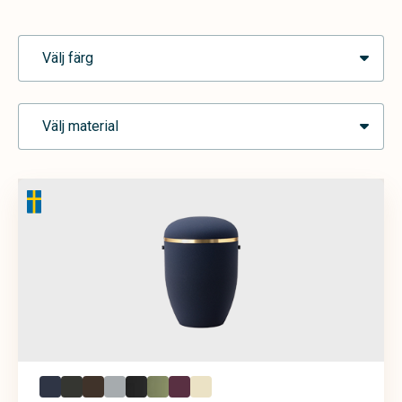
Välj färg
Välj material
Blå
Brun
Cremevit
Grafit
Grå
Grön