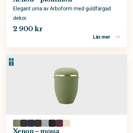
Elegant urna av Arboform med guldfärgad
dekor.
2 900 kr
Läs mer
om Xenon 
Xenon – mossa