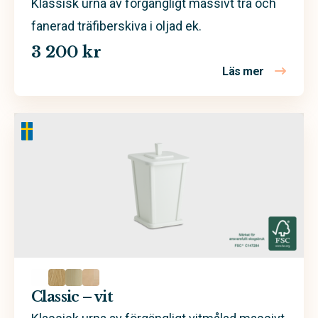
Klassisk urna av förgängligt massivt trä och
fanerad träfiberskiva i oljad ek.
3 200 kr
Läs mer
om Classic 
Classic – vit