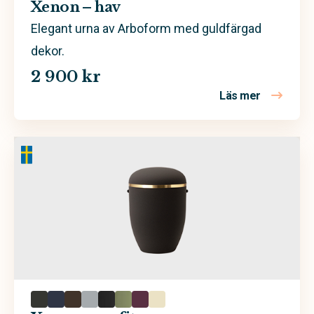
Kalk
Xenon – hav
Koppar
Elegant urna av Arboform med guldfärgad
dekor.
Lila
2 900 kr
Rosa
Läs mer
om Xenon 
Röd
Sand
Svart
Trä
Valfri färg
Vit
Äggskal
Arboform
Ask