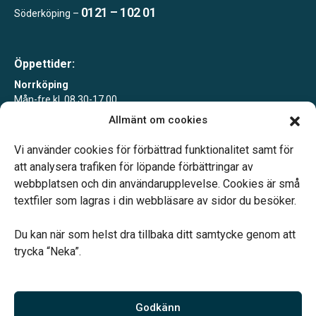
0121 – 102 01
Söderköping –
Öppettider:
Norrköping
Mån-fre kl. 08.30-17.00
Allmänt om cookies
Söderköping
Tisdagar 10-15 eller enligt överenskommelse
Vi använder cookies för förbättrad funktionalitet samt för
att analysera trafiken för löpande förbättringar av
webbplatsen och din användarupplevelse. Cookies är små
textfiler som lagras i din webbläsare av sidor du besöker.
Du kan när som helst dra tillbaka ditt samtycke genom att
Vårt systerbolag Verahill hjälper dig med familjejuridiken –
trycka “Neka”.
genom hela livet.
Varmt välkommen.
Godkänn