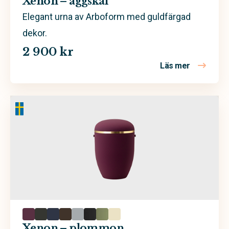
Xenon – äggskal
Elegant urna av Arboform med guldfärgad
dekor.
2 900 kr
Läs mer
om Xenon 
Xenon – plommon