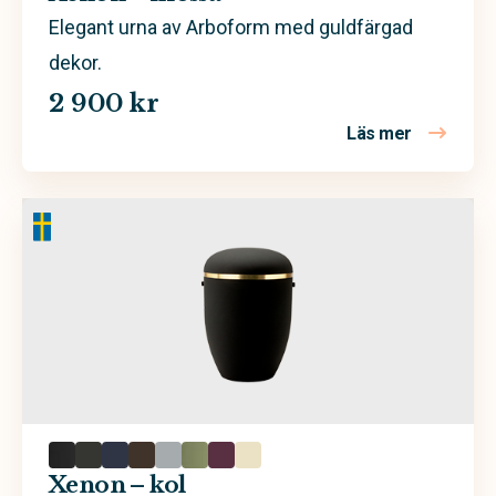
Elegant urna av Arboform med guldfärgad
dekor.
2 900 kr
Läs mer
om Xenon 
Xenon – kol