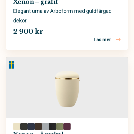
Xenon – grafit
Bark
Elegant urna av Arboform med guldfärgad
dekor.
Beständig koppar
2 900 kr
Björk
Läs mer
om Xenon –
Ek
Furu
Massiv trä
Massivt trä
Sand