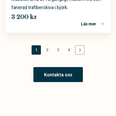
fanerad träfiberskiva i björk.
3 200 kr
Läs mer
om Classic
1
2
3
4
Kontakta oss