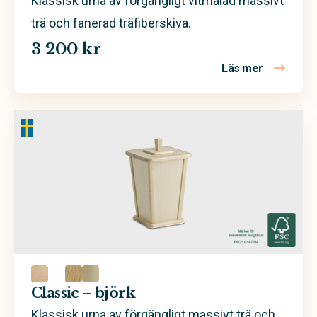
Klassisk urna av förgängligt vitmålad massivt
trä och fanerad träfiberskiva.
3 200 kr
Läs mer
om Classic 
Classic – björk
Klassisk urna av förgängligt massivt trä och