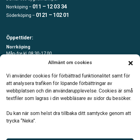
011 – 12 03 34
Norrköping –
0121 – 102 01
Söderköping –
Öppettider:
Norrköping
Mån-fre kl. 08.30-17.00
Allmänt om cookies
Söderköping
Tisdagar 10-15 eller enligt överenskommelse
Vi använder cookies för förbättrad funktionalitet samt för
att analysera trafiken för löpande förbättringar av
webbplatsen och din användarupplevelse. Cookies är små
textfiler som lagras i din webbläsare av sidor du besöker.
Du kan när som helst dra tillbaka ditt samtycke genom att
Vårt systerbolag Verahill hjälper dig med familjejuridiken –
trycka “Neka”.
genom hela livet.
Varmt välkommen.