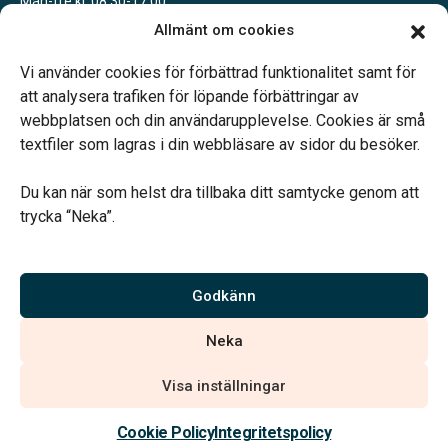
Mån-fre kl. 08.30-17.00
Allmänt om cookies
Söderköping
Tisdagar 10-15 eller enligt överenskommelse
Vi använder cookies för förbättrad funktionalitet samt för
att analysera trafiken för löpande förbättringar av
webbplatsen och din användarupplevelse. Cookies är små
textfiler som lagras i din webbläsare av sidor du besöker.
Du kan när som helst dra tillbaka ditt samtycke genom att
Vårt systerbolag Verahill hjälper dig med familjejuridiken –
trycka “Neka”.
genom hela livet.
Varmt välkommen.
Godkänn
Vi är auktoriserade av Sveriges Begravningsbyråers Förbund och
Neka
har högt ställda krav på utbildning, kvalitet, miljö och arbetsmiljö.
Visa inställningar
Kontakta oss
Cookie Policy
Integritetspolicy