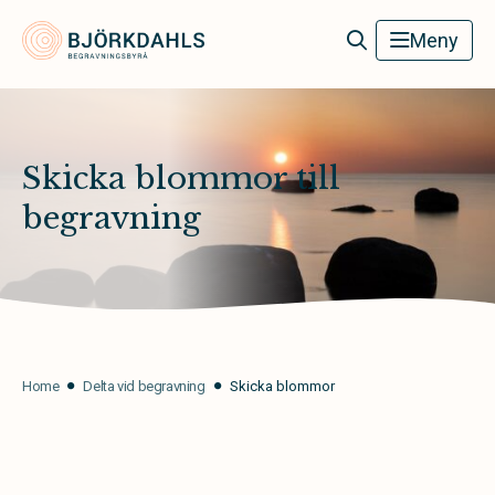
Björkdahls Begravningsbyrå
Meny
Skicka blommor till
begravning
Home
Delta vid begravning
Skicka blommor