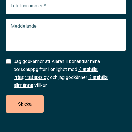
Telefonnummer
(Required)
Meddelande
Samtycke
Jag godkänner att Klarahill behandlar mina
Klarahills
(Required)
personuppgifter i enlighet med
integritetspolicy
Klarahills
och jag godkänner
allmänna
villkor
Skicka