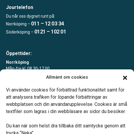
Jourtelefon
Du når oss dygnet runt på:
011 – 12 03 34
Norrköping –
0121 – 102 01
Söderköping –
Öppettider:
Norrköping
Mån-fre kl. 08.30-17.00
Allmänt om cookies
Söderköping
Tisdagar 10-15 eller enligt överenskommelse
Vi använder cookies för förbättrad funktionalitet samt för
att analysera trafiken för löpande förbättringar av
webbplatsen och din användarupplevelse. Cookies är små
textfiler som lagras i din webbläsare av sidor du besöker.
Du kan när som helst dra tillbaka ditt samtycke genom att
Vårt systerbolag Verahill hjälper dig med familjejuridiken –
trycka “Neka”.