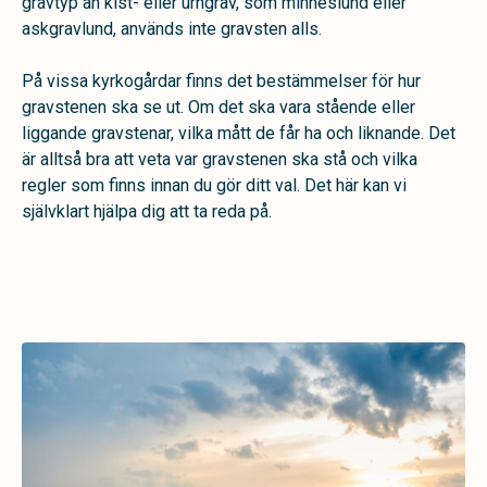
gravtyp än kist- eller urngrav, som minneslund eller
askgravlund, används inte gravsten alls.
På vissa kyrkogårdar finns det bestämmelser för hur
gravstenen ska se ut. Om det ska vara stående eller
liggande gravstenar, vilka mått de får ha och liknande. Det
är alltså bra att veta var gravstenen ska stå och vilka
regler som finns innan du gör ditt val. Det här kan vi
självklart hjälpa dig att ta reda på.