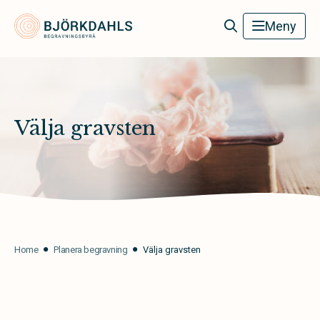
Björkdahls Begravningsbyrå
Meny
Välja gravsten
Home
Planera begravning
Välja gravsten