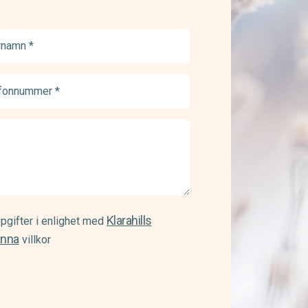
namn
ed)
onnummer
ed)
Klarahills
pgifter i enlighet med
änna
villkor