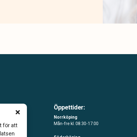
Öppettider:
m är
Norrköping
Mån-fre kl. 08.30-17.00
 för att
åde
platsen