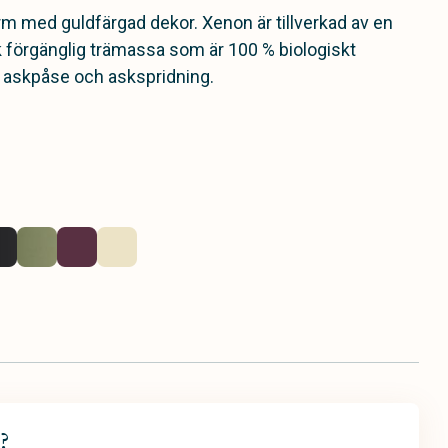
rm med guldfärgad dekor. Xenon är tillverkad av en
k förgänglig trämassa som är 100 % biologiskt
r askpåse och askspridning.
?