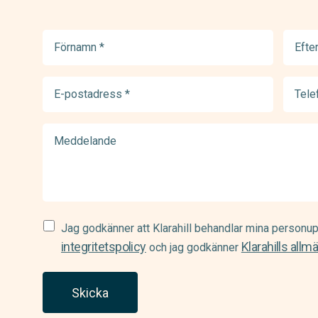
Förnamn
Efter
(Required)
(Requir
E-
Telef
postadress
(Requir
(Required)
Meddelande
Samtycke
Jag godkänner att Klarahill behandlar mina personup
(Required)
integritetspolicy
Klarahills allm
och jag godkänner
Skicka