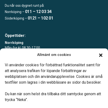
Du når oss dygnet runt på:
011 – 12 03 34
Norrköping –
0121 – 102 01
Söderköping –
Öppettider:
Norrköping
Mån-fre kl. 08.30-17.00
Allmänt om cookies
Söderköping
Tisdagar 10-15 eller enligt överenskommelse
Vi använder cookies för förbättrad funktionalitet samt för
att analysera trafiken för löpande förbättringar av
webbplatsen och din användarupplevelse. Cookies är små
textfiler som lagras i din webbläsare av sidor du besöker.
Du kan när som helst dra tillbaka ditt samtycke genom att
Vårt systerbolag Verahill hjälper dig med familjejuridiken –
trycka “Neka”.
genom hela livet.