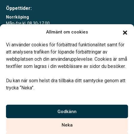
Öppettider:
Norrköping
Mån-fre kl. 08.30-17.00
Allmänt om cookies
Söderköping
Tisdagar 10-15 eller enligt överenskommelse
Vi använder cookies för förbättrad funktionalitet samt för
att analysera trafiken för löpande förbättringar av
webbplatsen och din användarupplevelse. Cookies är små
textfiler som lagras i din webbläsare av sidor du besöker.
Du kan när som helst dra tillbaka ditt samtycke genom att
Vårt systerbolag Verahill hjälper dig med familjejuridiken –
trycka “Neka”.
genom hela livet.
Varmt välkommen.
Godkänn
Vi är auktoriserade av Sveriges Begravningsbyråers Förbund och
Neka
har högt ställda krav på utbildning, kvalitet, miljö och arbetsmiljö.