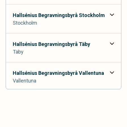
Hallsénius Begravningsbyrå Stockholm
Stockholm
Stockholmsvägen 46,
181 32 Lidingö
Hallsénius Begravningsbyrå Täby
Täby
Odengatan 102,
113 22 Stockholm
Hallsénius Begravningsbyrå Vallentuna
Vallentuna
Biblioteksgången 2,
183 70 Täby
Hallsénius Begravningsbyrå Åkersberga
Åkersberga
Centrumpassagen 8,