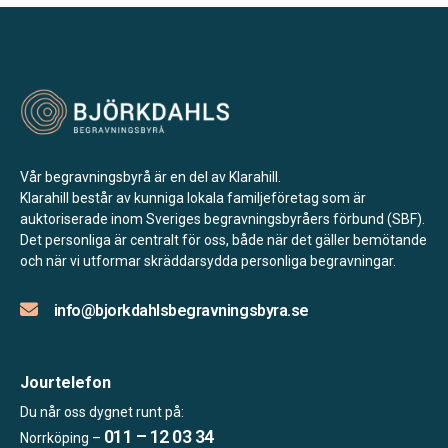
186 31 Vallentuna
Hallsénius Begravningsbyrå Nacka
Nacka
Storängstorget 15,
184 30 Åkersberga
Hallsénius Begravningsbyrå Haninge
Haninge
Sicklastråket 3,
Vår begravningsbyrå är en del av Klarahill.
Klarahill består av kunniga lokala familjeföretag som är
131 54 Nacka
Hallsénius Begravningsbyrå Tyresö
auktoriserade inom Sveriges begravningsbyråers förbund (SBF).
Det personliga är centralt för oss, både när det gäller bemötande
Tyresö
och när vi utformar skräddarsydda personliga begravningar.
Åbyplan 1,
137 34 Västerhaninge
info@bjorkdahlsbegravningsbyra.se
Hallsénius Begravningsbyrå Danderyd
Danderyd
Myggdalsvägen 8,
Jourtelefon
135 43 Tyresö
Du når oss dygnet runt på:
Blixt Begravningsbyrå Trollhättan
011 – 12 03 34
Norrköping –