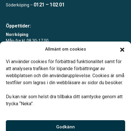
Trollhättan
0121 – 102 01
Söderköping –
Danderydsvägen 146,
182 36 Danderyd
Blixt Begravningsbyrå Vänersborg
Öppettider:
Vänersborg
Norrköping
Kungsporten 3,
Mån-fre kl. 08.30-17.00
461 31 Trollhättan
Allmänt om cookies
Borgholms Begravningsbyrå
Söderköping
Borgholm
Tisdagar 10-15 eller enligt överenskommelse
Vi använder cookies för förbättrad funktionalitet samt för
att analysera trafiken för löpande förbättringar av
Drottninggatan 6,
webbplatsen och din användarupplevelse. Cookies är små
462 30 Vänersborg
Hovås Begravningsbyrå
textfiler som lagras i din webbläsare av sidor du besöker.
Hovås
Du kan när som helst dra tillbaka ditt samtycke genom att
Köpmangatan 11,
Vårt systerbolag Verahill hjälper dig med familjejuridiken –
trycka “Neka”.
387 31 Borgholm
genom hela livet.
Hultsfred Begravningsbyrå
Varmt välkommen.
Hultsfred
Godkänn
Hedtångsvägen 14,