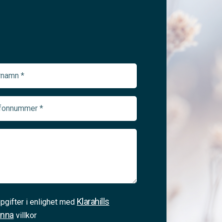
namn
ed)
onnummer
ed)
Klarahills
pgifter i enlighet med
änna
villkor