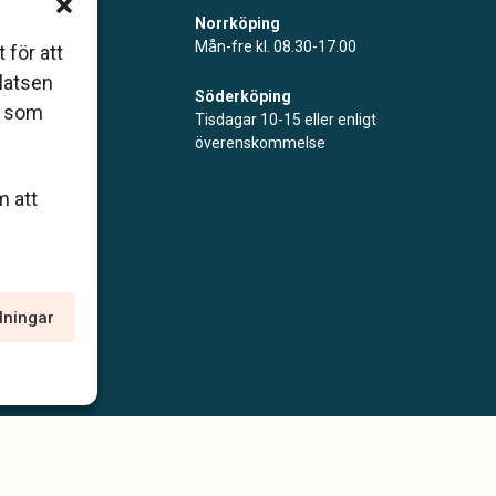
m är
Norrköping
Mån-fre kl. 08.30-17.00
 för att
åde
platsen
Söderköping
r som
Tisdagar 10-15 eller enligt
överenskommelse
m att
llningar
policy
Allmänna villkor
Tillgänglighetsredogörelse