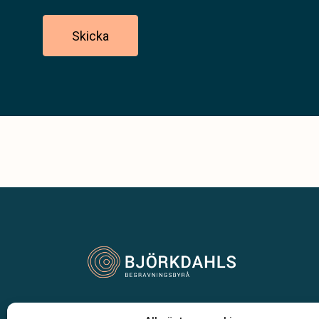
Skicka
Vår begravningsbyrå är en del av Klarahill.