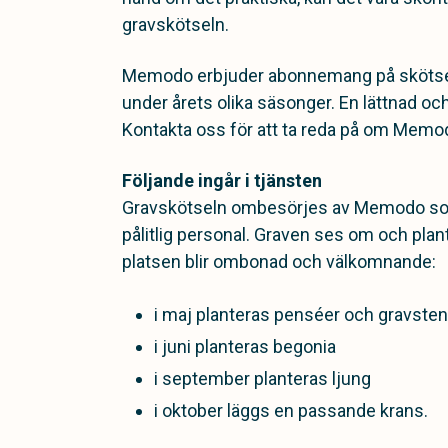
gravskötseln.
Memodo erbjuder abonnemang på skötsel
under årets olika säsonger. En lättnad oc
Kontakta oss för att ta reda på om Memodo
Följande ingår i tjänsten
Gravskötseln ombesörjes av Memodo so
pålitlig personal.
Graven ses om och plante
platsen blir ombonad och välkomnande:
i maj planteras penséer och gravste
i juni planteras begonia
i september planteras ljung
i oktober läggs en passande krans.