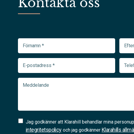
Kontakta oss
Förnamn
Efter
(Required)
(Requir
E-
Telef
postadress
(Requir
(Required)
Meddelande
Samtycke
Jag godkänner att Klarahill behandlar mina personup
(Required)
integritetspolicy
Klarahills allm
och jag godkänner