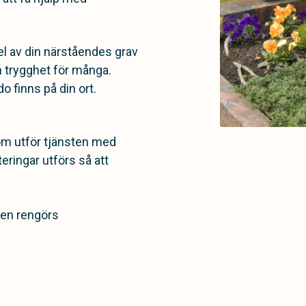
 av din närståendes grav
h trygghet för många.
 finns på din ort.
m utför tjänsten med
ringar utförs så att
nen rengörs