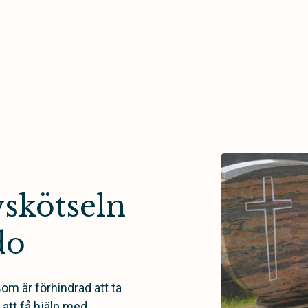
skötseln
do
som är förhindrad att ta
 att få hjälp med