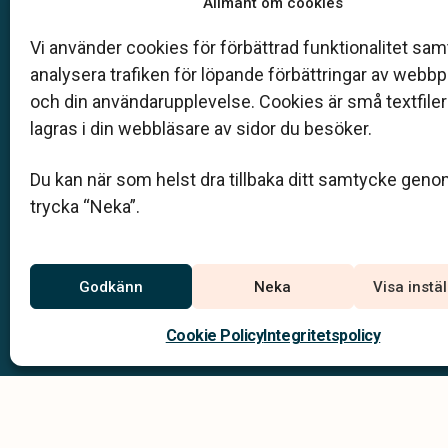
Allmänt om cookies
Klarahill består av kunniga lokala familjeföretag so
auktoriserade inom Sveriges begravningsbyråers
Vi använder cookies för förbättrad funktionalitet samt
förbund (SBF). Det personliga är centralt för oss, b
när det gäller bemötande och när vi utformar
analysera trafiken för löpande förbättringar av webb
skräddarsydda personliga begravningar.
och din användarupplevelse. Cookies är små textfile
lagras i din webbläsare av sidor du besöker.
info@bjorkdahlsbegravningsbyra.se
Du kan när som helst dra tillbaka ditt samtycke geno
trycka “Neka”.
Jourtelefon
Du når oss dygnet runt på:
011 – 12 03 34
Godkänn
Neka
Visa instä
Norrköping –
0121 – 102 01
Söderköping –
Cookie Policy
Integritetspolicy
Integritets