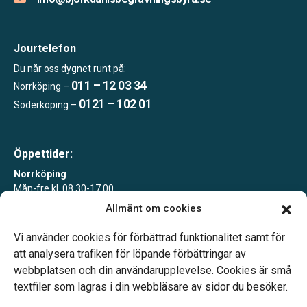
Jourtelefon
Du når oss dygnet runt på:
011 – 12 03 34
Norrköping –
0121 – 102 01
Söderköping –
Öppettider:
Norrköping
Mån-fre kl. 08.30-17.00
Allmänt om cookies
Söderköping
Tisdagar 10-15 eller enligt överenskommelse
Vi använder cookies för förbättrad funktionalitet samt för
att analysera trafiken för löpande förbättringar av
webbplatsen och din användarupplevelse. Cookies är små
textfiler som lagras i din webbläsare av sidor du besöker.