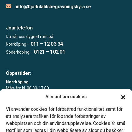
info@bjorkdahlsbegravningsbyra.se
Jourtelefon
Du når oss dygnet runt på:
011 – 12 03 34
Norrköping –
0121 – 102 01
Söderköping –
Öppettider:
Norrköping
Mån-fre kl. 08.30-17.00
Allmänt om cookies
Söderköping
Tisdagar 10-15 eller enligt överenskommelse
Vi använder cookies för förbättrad funktionalitet samt för
att analysera trafiken för löpande förbättringar av
webbplatsen och din användarupplevelse. Cookies är små
textfiler som lagras i din webbläsare av sidor du besöker.