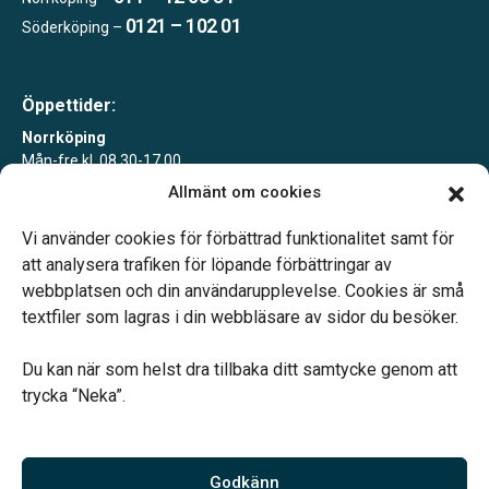
0121 – 102 01
Söderköping –
Öppettider:
Norrköping
Mån-fre kl. 08.30-17.00
Allmänt om cookies
Söderköping
Tisdagar 10-15 eller enligt överenskommelse
Vi använder cookies för förbättrad funktionalitet samt för
att analysera trafiken för löpande förbättringar av
webbplatsen och din användarupplevelse. Cookies är små
textfiler som lagras i din webbläsare av sidor du besöker.
Du kan när som helst dra tillbaka ditt samtycke genom att
Vårt systerbolag Verahill hjälper dig med familjejuridiken –
trycka “Neka”.
genom hela livet.
Varmt välkommen.
Godkänn